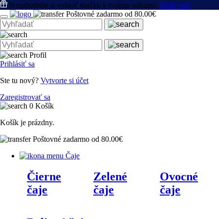
Nezabudnite si vybrať darček k tvojmu nákupu!
Zistiť viac
Poštovné zadarmo od 80.00€
Profil
Prihlásiť sa
Ste tu nový?
Vytvorte si účet
Zaregistrovať sa
0
Košík
Košík je prázdny.
Poštovné zadarmo od 80.00€
Čaje
Čierne
Zelené
Ovocné
čaje
čaje
čaje