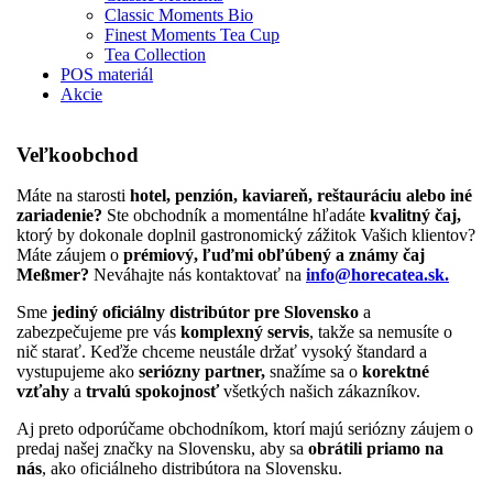
Classic Moments Bio
Finest Moments Tea Cup
Tea Collection
POS materiál
Akcie
Veľkoobchod
Máte na starosti
hotel, penzión, kaviareň, reštauráciu alebo iné
zariadenie?
Ste obchodník a momentálne hľadáte
kvalitný čaj,
ktorý by dokonale doplnil gastronomický zážitok Vašich klientov?
Máte záujem o
prémiový, ľuďmi obľúbený a známy čaj
Meßmer?
Neváhajte nás kontaktovať na
info@horecatea.sk.
Sme
jediný oficiálny distribútor pre Slovensko
a
zabezpečujeme pre vás
komplexný servis
, takže sa nemusíte o
nič starať. Keďže chceme neustále držať vysoký štandard a
vystupujeme ako
seriózny partner,
snažíme sa o
korektné
vzťahy
a
trvalú spokojnosť
všetkých našich zákazníkov.
Aj preto odporúčame obchodníkom, ktorí majú seriózny záujem o
predaj našej značky na Slovensku, aby sa
obrátili priamo na
nás
, ako oficiálneho distribútora na Slovensku.