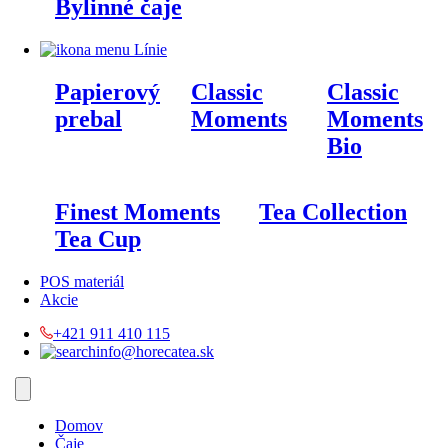
Bylinné čaje
Línie
Papierový
Classic
Classic
prebal
Moments
Moments
Bio
Finest Moments
Tea Collection
Tea Cup
POS materiál
Akcie
+421 911 410 115‬
info@horecatea.sk
Domov
Čaje