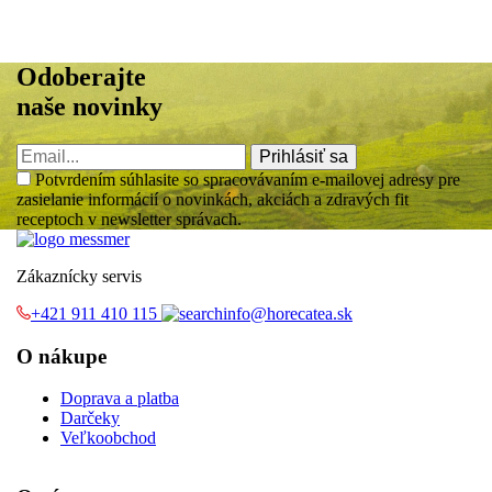
Odoberajte
naše novinky
Prihlásiť sa
Potvrdením súhlasite so spracovávaním e-mailovej adresy pre
zasielanie informácií o novinkách, akciách a zdravých fit
receptoch v newsletter správach.
Zákaznícky servis
+421 911 410 115‬
info@horecatea.sk
O nákupe
Doprava a platba
Darčeky
Veľkoobchod