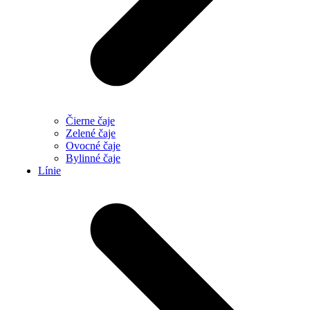
Čierne čaje
Zelené čaje
Ovocné čaje
Bylinné čaje
Línie