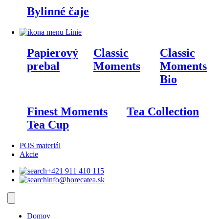
Bylinné čaje
Línie
Papierový
Classic
Classic
prebal
Moments
Moments
Bio
Finest Moments
Tea Collection
Tea Cup
POS materiál
Akcie
+421 911 410 115‬
info@horecatea.sk
Domov