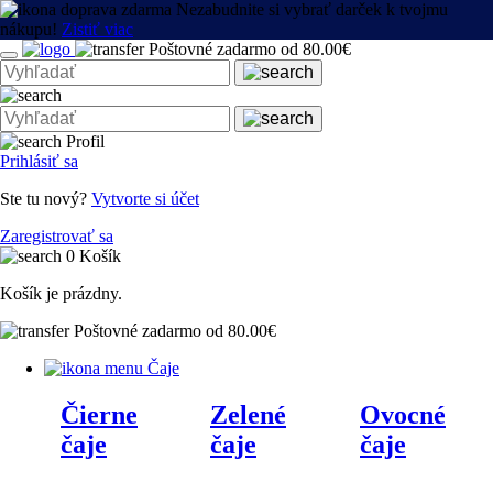
Nezabudnite si vybrať darček k tvojmu
nákupu!
Zistiť viac
Poštovné zadarmo od 80.00€
Profil
Prihlásiť sa
Ste tu nový?
Vytvorte si účet
Zaregistrovať sa
0
Košík
Košík je prázdny.
Poštovné zadarmo od 80.00€
Čaje
Čierne
Zelené
Ovocné
čaje
čaje
čaje