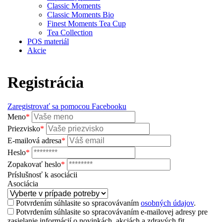
Classic Moments
Classic Moments Bio
Finest Moments Tea Cup
Tea Collection
POS materiál
Akcie
Registrácia
Zaregistrovať sa pomocou Facebooku
Meno
*
Priezvisko
*
E-mailová adresa
*
Heslo
*
Zopakovať heslo
*
Príslušnosť k asociácii
Asociácia
Potvrdením súhlasite so spracovávaním
osobných údajov
.
Potvrdením súhlasite so spracovávaním e-mailovej adresy pre
zasielanie informácií o novinkách, akciách a zdravých fit