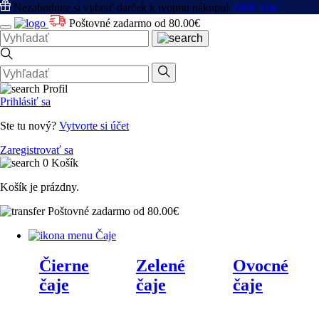
Nezabudnite si vybrať darček k tvojmu nákupu!
Zistiť viac
Poštovné zadarmo od 80.00€
Profil
Prihlásiť sa
Ste tu nový?
Vytvorte si účet
Zaregistrovať sa
0
Košík
Košík je prázdny.
Poštovné zadarmo od 80.00€
Čaje
Čierne
Zelené
Ovocné
čaje
čaje
čaje