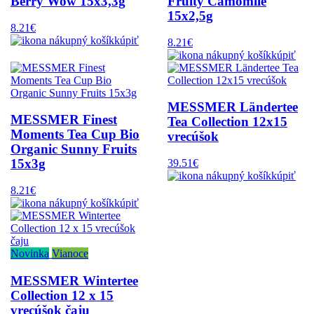
Berry Wow 15x3,3g
Fruity Camomile
15x2,5g
8.21€
kúpiť
8.21€
kúpiť
MESSMER Ländertee
MESSMER Finest
Tea Collection 12x15
Moments Tea Cup Bio
vrecúšok
Organic Sunny Fruits
15x3g
39.51€
kúpiť
8.21€
kúpiť
Novinka
Vianoce
MESSMER Wintertee
Collection 12 x 15
vrecúšok čaju