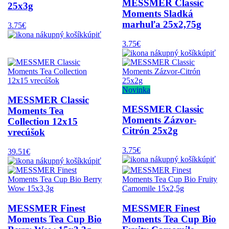
MESSMER Classic
25x3g
Moments Sladká
marhuľa 25x2,75g
3.75€
kúpiť
3.75€
kúpiť
Novinka
MESSMER Classic
MESSMER Classic
Moments Tea
Moments Zázvor-
Collection 12x15
Citrón 25x2g
vrecúšok
3.75€
39.51€
kúpiť
kúpiť
MESSMER Finest
MESSMER Finest
Moments Tea Cup Bio
Moments Tea Cup Bio