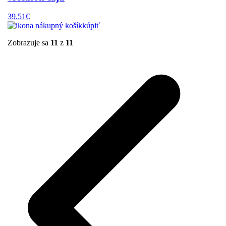
39.51€
kúpiť
Zobrazuje sa
11
z
11