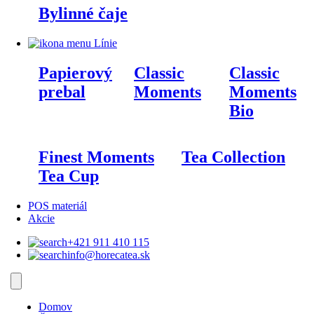
Bylinné čaje
Línie
Papierový
Classic
Classic
prebal
Moments
Moments
Bio
Finest Moments
Tea Collection
Tea Cup
POS materiál
Akcie
+421 911 410 115‬
info@horecatea.sk
Domov